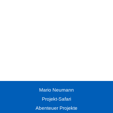
Abenteuer Projekte
»Seine Methoden und seine Erfahrung bringen uns
wirklich weiter«, sagt Steffen Schlecht von Microsoft
Deutschland. »Mario Neumann kennt sich unglaublich
gut aus«, findet Katharina Lange von Hewlett-Packard.
Erfahre mehr über die Arbeit des mehrfach
ausgezeichneten Projektmanagement-Trainers!
Zur Internetseite
Kontakt aufnehmen
Mario Neumann
Projekt-Safari
Abenteuer Projekte