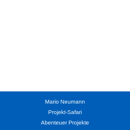
Hörbuch
Alle Folgen der Projekt Safari
als kostenloses Hörbuch hier im Magazin oder als
Handbuch beim Campus Verlag.
Mario Neumann
Projekt-Safari
Abenteuer Projekte