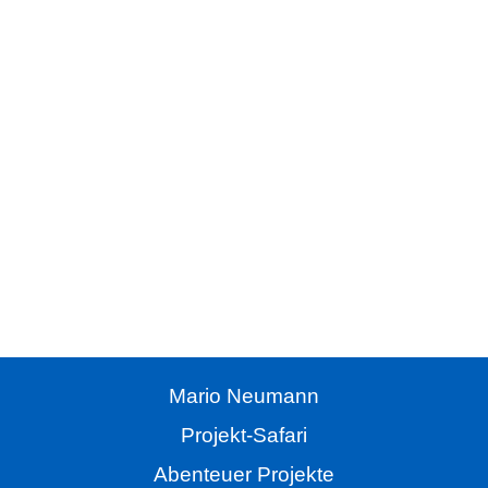
Hörbuch
Alle Folgen der Projekt Safari
als kostenloses Hörbuch hier im Magazin oder als
Handbuch beim Campus Verlag.
Mario Neumann
Projekt-Safari
Abenteuer Projekte